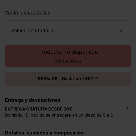
Ver la guía de tallas
selecciona tu talla
Producto no disponible
Ver todos los
REBAJAS : ¡Hasta un - 60%!*
Entrega y devoluciones
ENTREGA GRATUITA DESDE 60€
Domicilio : El pedido se entregará en un plazo de 5 a 6
días laborales en la dirección indicada con un precio de 2
€ por pedidos inferiores a 60 €.
Detalles, cuidados y composición
Mondial Relay : El pedido se entregará en un plazo de 5