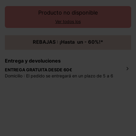
Producto no disponible
Ver todos los
REBAJAS : ¡Hasta un - 60%!*
Entrega y devoluciones
ENTREGA GRATUITA DESDE 60€
Domicilio : El pedido se entregará en un plazo de 5 a 6
días laborales en la dirección indicada con un precio de 2
€ por pedidos inferiores a 60 €.
Mondial Relay : El pedido se entregará en un plazo de 5
días laborales en el punto de recogida indicado con un
precio de 3 € (envío a España) y de 4,50 € (envío a
Portugal) por pedidos inferiores a 60 €.
Dispones de
30 días
a partir de la fecha de recepción de
los artículos para devolverlos o cambiarlos.