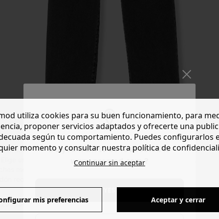
od utiliza cookies para su buen funcionamiento, para med
encia, proponer servicios adaptados y ofrecerte una publi
decuada según tu comportamiento. Puedes configurarlos 
quier momento y consultar nuestra política de confidencial
Do you want to be redirected to
Lo llevamos a todas partes y se presta a todos nuestros deseos.
lige una talla más de la habitual si deseas un look boyfriend.
www.promod.com ?
Continuar sin aceptar
ches metálicos. 5 bolsillos. Efecto lavado y usado por zonas.
dón reciclado.
YES
onfigurar mis preferencias
Aceptar y cerrar
 203354 - 16231728001