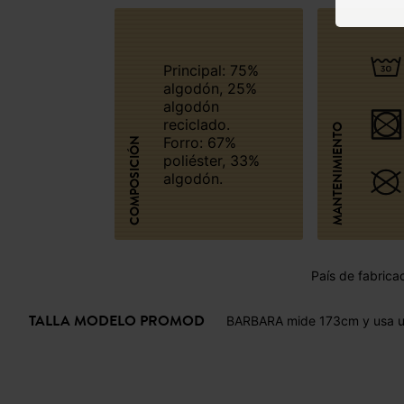
Principal: 75%
algodón, 25%
algodón
reciclado.
MANTENIMIENTO
Forro: 67%
COMPOSICIÓN
poliéster, 33%
algodón.
País de fabrica
TALLA MODELO PROMOD
BARBARA mide 173cm y usa un