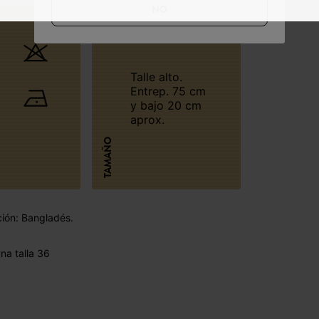
NO
Talle alto.
Entrep. 75 cm
y bajo 20 cm
aprox.
TAMAÑO
ción: Bangladés.
a talla 36