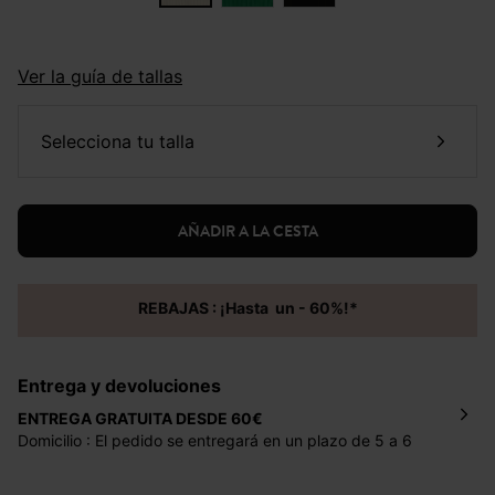
Ver la guía de tallas
selecciona tu talla
AÑADIR A LA CESTA
REBAJAS : ¡Hasta un - 60%!*
Entrega y devoluciones
ENTREGA GRATUITA DESDE 60€
Domicilio : El pedido se entregará en un plazo de 5 a 6
días laborales en la dirección indicada con un precio de 2
€ por pedidos inferiores a 60 €.