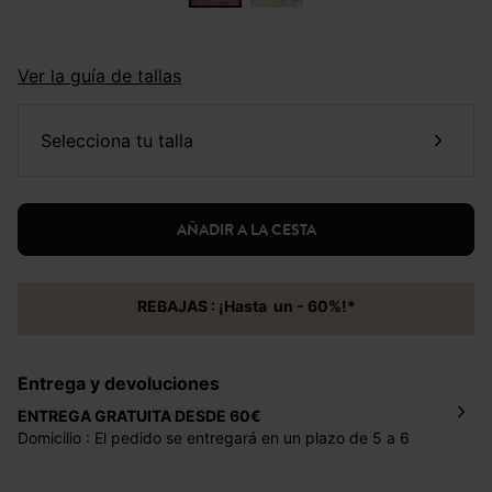
Ver la guía de tallas
selecciona tu talla
AÑADIR A LA CESTA
REBAJAS : ¡Hasta un - 60%!*
Entrega y devoluciones
ENTREGA GRATUITA DESDE 60€
Domicilio : El pedido se entregará en un plazo de 5 a 6
días laborales en la dirección indicada con un precio de 2
€ por pedidos inferiores a 60 €.