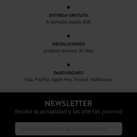
22,99 €
19,99 €
19,99 €
11,9
ENTREGA GRATUITA
A domicilio desde 60€
DEVOLUCIONES
posibles durante 30 días
PAGO SEGURO
Visa, PayPal, Apple Pay, Paypal, Multibanco
NEWSLETTER
Recibir la actualidad y las ofertas promod