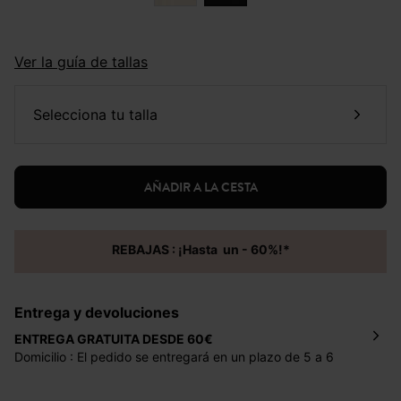
Ver la guía de tallas
selecciona tu talla
AÑADIR A LA CESTA
REBAJAS : ¡Hasta un - 60%!*
Entrega y devoluciones
ENTREGA GRATUITA DESDE 60€
Domicilio : El pedido se entregará en un plazo de 5 a 6
días laborales en la dirección indicada con un precio de 2
€ por pedidos inferiores a 60 €.