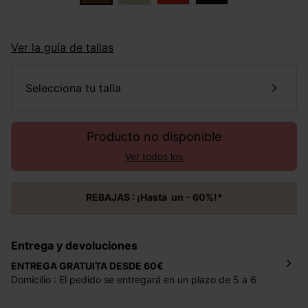
Ver la guía de tallas
selecciona tu talla
Producto no disponible
Ver todos los
REBAJAS : ¡Hasta un - 60%!*
Entrega y devoluciones
ENTREGA GRATUITA DESDE 60€
Domicilio : El pedido se entregará en un plazo de 5 a 6
días laborales en la dirección indicada con un precio de 2
€ por pedidos inferiores a 60 €.