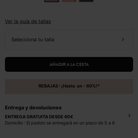
Ver la guía de tallas
selecciona tu talla
AÑADIR A LA CESTA
REBAJAS : ¡Hasta un - 60%!*
Entrega y devoluciones
ENTREGA GRATUITA DESDE 60€
Domicilio : El pedido se entregará en un plazo de 5 a 6
días laborales en la dirección indicada con un precio de 2
€ por pedidos inferiores a 60 €.