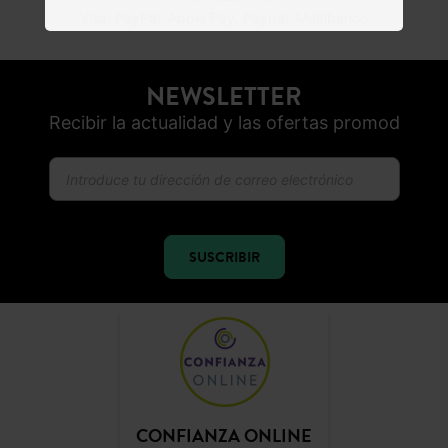
ENTREGA GRATUITA
A domicilio desde 60€
DEVOLUCIONES
posibles durante 30 días
PAGO SEGURO
Visa, PayPal, Apple Pay, Paypal, Multibanco
NEWSLETTER
Recibir la actualidad y las ofertas promod