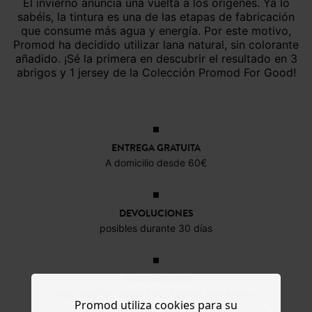
El invierno anuncia una vuelta a los orígenes. Ya lo
sabéis, la tintura es una de las etapas de fabricación
que consume más agua y energía. Por este motivo,
Promod ha decidido utilizar lana natural, sin colorante
añadido. ¡Sé la primera en descubrir el resultado en 3
abrigos y 1 jersey de la Colección Promod For Good!
ENTREGA GRATUITA
A domicilio desde 60€
DEVOLUCIONES
posibles durante 30 días
PAGO SEGURO
Visa, PayPal, Apple Pay, Paypal, Multibanco
Promod utiliza cookies para su