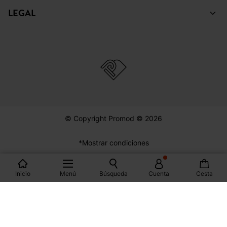
LEGAL
© Copyright Promod © 2026
*Mostrar condiciones
España
Inicio
Menú
Búsqueda
Cuenta
Cesta