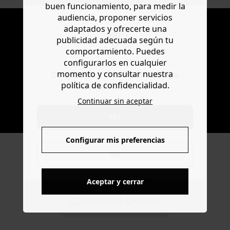
buen funcionamiento, para medir la
audiencia, proponer servicios
NEWSLETTER
adaptados y ofrecerte una
publicidad adecuada según tu
Recibir la actualidad y las ofertas promod
comportamiento. Puedes
configurarlos en cualquier
momento y consultar nuestra
Do you want to be redirected to
política de confidencialidad.
www.promod.com ?
Continuar sin aceptar
SUSCRIBIR
YES
Configurar mis preferencias
NO
Aceptar y cerrar
CONFIANZA ONLINE