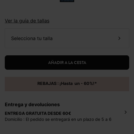
Ver la guía de tallas
selecciona tu talla
AÑADIR A LA CESTA
REBAJAS : ¡Hasta un - 60%!*
Entrega y devoluciones
ENTREGA GRATUITA DESDE 60€
Domicilio : El pedido se entregará en un plazo de 5 a 6
días laborales en la dirección indicada con un precio de 2
€ por pedidos inferiores a 60 €.