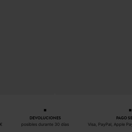
DEVOLUCIONES
PAGO S
0€
posibles durante 30 días
Visa, PayPal, Apple Pa
NEWSLETTER
Recibir la actualidad y las ofertas promod