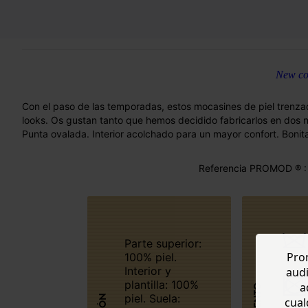
New col
Con el paso de las temporadas, estos mocasines de piel trenza
looks. Os gustan tanto que hemos decidido fabricarlos en dos n
Punta ovalada. Interior acolchado para un mayor confort. Bonit
Referencia PROMOD ® :
Parte superior:
Prom
100% piel.
Interior y
audi
plantilla: 100%
a
piel. Suela:
cual