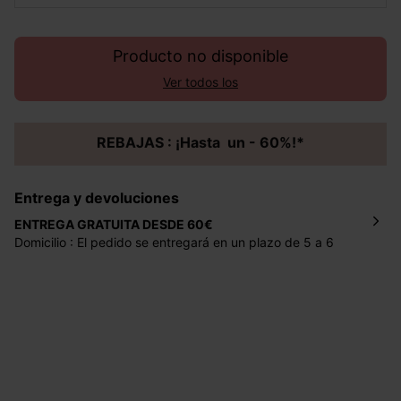
Producto no disponible
Ver todos los
REBAJAS : ¡Hasta un - 60%!*
Entrega y devoluciones
ENTREGA GRATUITA DESDE 60€
Domicilio : El pedido se entregará en un plazo de 5 a 6
días laborales en la dirección indicada con un precio de 2
€ por pedidos inferiores a 60 €.
Mondial Relay : El pedido se entregará en un plazo de 5
días laborales en el punto de recogida indicado con un
precio de 3 € (envío a España) y de 4,50 € (envío a
Portugal) por pedidos inferiores a 60 €.
Dispones de
30 días
a partir de la fecha de recepción de