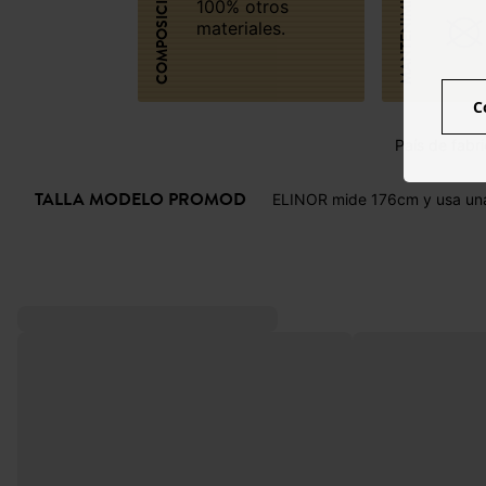
MANTENIMIENTO
COMPOSICIÓN
100% otros
materiales.
C
País de fabri
TALLA MODELO PROMOD
ELINOR mide 176cm y usa una