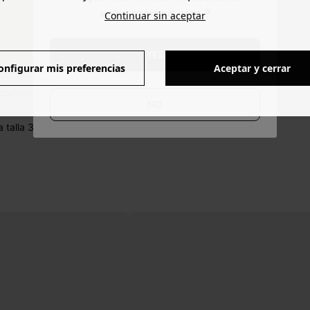
www.promod.com ?
Continuar sin aceptar
TAMAÑO
YES
onfigurar mis preferencias
Aceptar y cerrar
cación: India.
NO
 talla 36