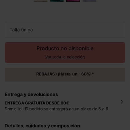
talla única
Producto no disponible
Ver toda la colección
REBAJAS : ¡Hasta un - 60%!*
Entrega y devoluciones
ENTREGA GRATUITA DESDE 60€
Domicilio : El pedido se entregará en un plazo de 5 a 6
días laborales en la dirección indicada con un precio de 2
€ por pedidos inferiores a 60 €.
Detalles, cuidados y composición
Mondial Relay : El pedido se entregará en un plazo de 5