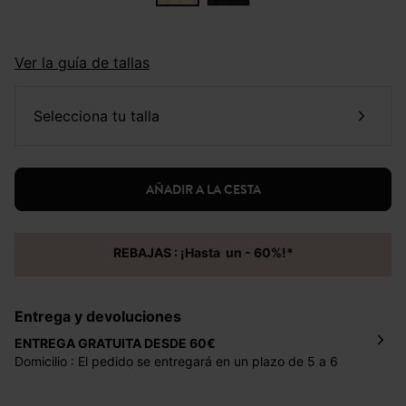
Ver la guía de tallas
selecciona tu talla
AÑADIR A LA CESTA
REBAJAS : ¡Hasta un - 60%!*
Entrega y devoluciones
ENTREGA GRATUITA DESDE 60€
Domicilio : El pedido se entregará en un plazo de 5 a 6
días laborales en la dirección indicada con un precio de 2
€ por pedidos inferiores a 60 €.