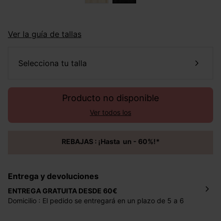
Ver la guía de tallas
selecciona tu talla
Producto no disponible
Ver todos los
REBAJAS : ¡Hasta un - 60%!*
Entrega y devoluciones
ENTREGA GRATUITA DESDE 60€
Domicilio : El pedido se entregará en un plazo de 5 a 6
días laborales en la dirección indicada con un precio de 2
€ por pedidos inferiores a 60 €.