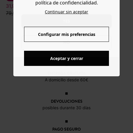
política de confidencialidad.
www.promod.com ?
31,99 €
18,39 €
Continuar sin aceptar
79,99 €
45,99 €
YES
Configurar mis preferencias
NO
Aceptar y cerrar
ENTREGA GRATUITA
A domicilio desde 60€
DEVOLUCIONES
posibles durante 30 días
PAGO SEGURO