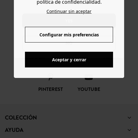
política de confidencialidad.
www.promod.com ?
Continuar sin aceptar
SÍGUENOS
YES
Configurar mis preferencias
NO
FACEBOOK
INSTAGRAM
TIKTOK
Aceptar y cerrar
PINTEREST
YOUTUBE
COLECCIÓN
AYUDA