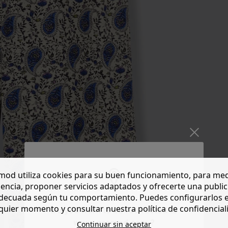
od utiliza cookies para su buen funcionamiento, para med
encia, proponer servicios adaptados y ofrecerte una publi
decuada según tu comportamiento. Puedes configurarlos 
quier momento y consultar nuestra política de confidencial
Do you want to be redirected to
www.promod.com ?
Continuar sin aceptar