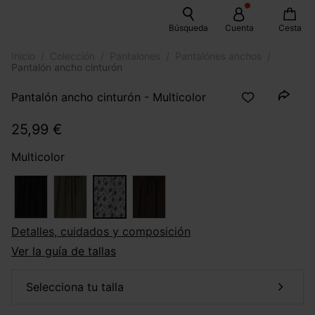
Búsqueda
Cuenta
Cesta
Inicio
Colección
Pantalones
Pantalónes anchos
Pantalón ancho cinturón
Pantalón ancho cinturón - Multicolor
25,99 €
Multicolor
Detalles, cuidados y composición
Ver la guía de tallas
selecciona tu talla