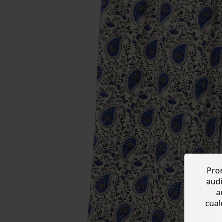
Prom
audi
a
cual