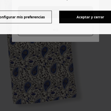
YES
onfigurar mis preferencias
Aceptar y cerrar
NO