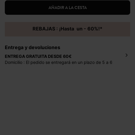
AÑADIR A LA CESTA
REBAJAS : ¡Hasta un - 60%!*
Entrega y devoluciones
ENTREGA GRATUITA DESDE 60€
Domicilio : El pedido se entregará en un plazo de 5 a 6
días laborales en la dirección indicada con un precio de 2
€ por pedidos inferiores a 60 €.
Mondial Relay : El pedido se entregará en un plazo de 5
días laborales en el punto de recogida indicado con un
precio de 3 € (envío a España) y de 4,50 € (envío a
Portugal) por pedidos inferiores a 60 €.
Dispones de
30 días
a partir de la fecha de recepción de
los artículos para devolverlos o cambiarlos.
Ayuda