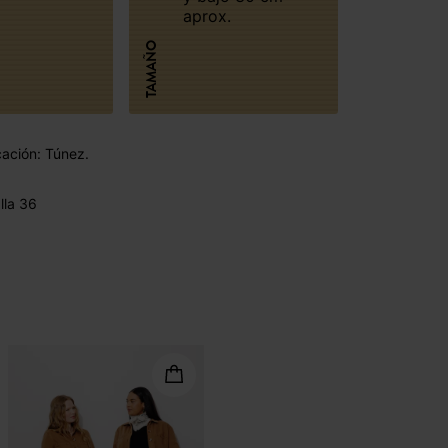
aprox.
TAMAÑO
cación: Túnez.
lla 36