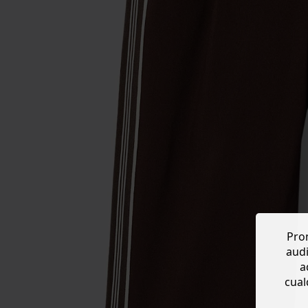
Prom
audi
a
cual