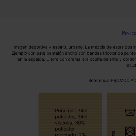
New col
Imagen deportiva + espíritu urbano. La mezcla de estas dos i
Ejemplo con este pantalón ancho con bandas tricolor de punto en
en la espalda. Cierre con cremallera oculta delante y cordo
recic
Referencia PROMOD ® :
Principal: 34%
poliéster, 34%
viscosa, 30%
poliéster
reciclado, 2%