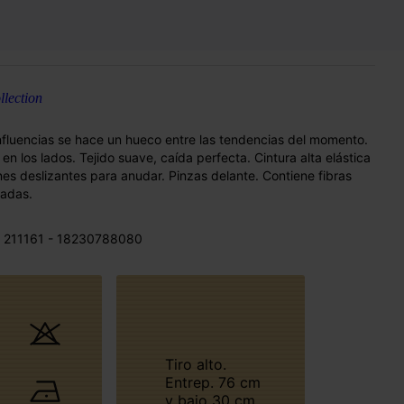
lection
nfluencias se hace un hueco entre las tendencias del momento.
 los lados. Tejido suave, caída perfecta. Cintura alta elástica
nes deslizantes para anudar. Pinzas delante. Contiene fibras
ladas.
 211161 - 18230788080
Tiro alto.
Entrep. 76 cm
y bajo 30 cm