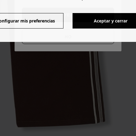
YES
onfigurar mis preferencias
Aceptar y cerrar
NO