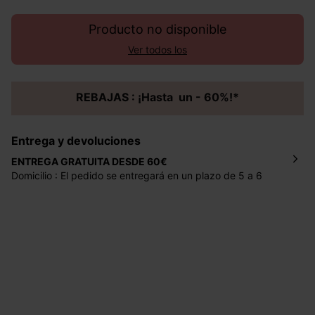
Producto no disponible
Ver todos los
REBAJAS : ¡Hasta un - 60%!*
Entrega y devoluciones
ENTREGA GRATUITA DESDE 60€
Domicilio : El pedido se entregará en un plazo de 5 a 6
días laborales en la dirección indicada con un precio de 2
€ por pedidos inferiores a 60 €.
Mondial Relay : El pedido se entregará en un plazo de 5
días laborales en el punto de recogida indicado con un
precio de 3 € (envío a España) y de 4,50 € (envío a
Portugal) por pedidos inferiores a 60 €.
Dispones de
30 días
a partir de la fecha de recepción de
los artículos para devolverlos o cambiarlos.