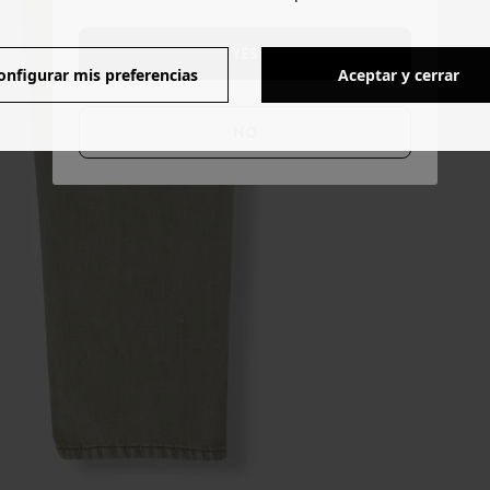
YES
onfigurar mis preferencias
Aceptar y cerrar
NO