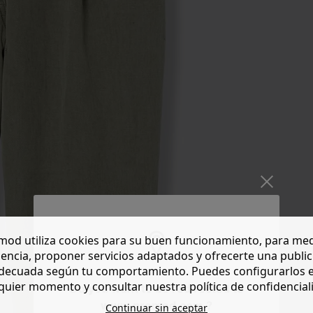
od utiliza cookies para su buen funcionamiento, para med
encia, proponer servicios adaptados y ofrecerte una publi
decuada según tu comportamiento. Puedes configurarlos 
quier momento y consultar nuestra política de confidencial
Do you want to be redirected to
www.promod.com ?
Continuar sin aceptar