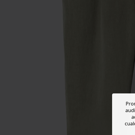
Prom
audi
a
cual