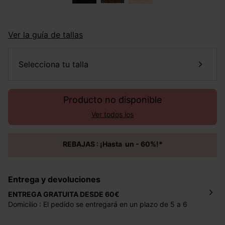
Ver la guía de tallas
selecciona tu talla
Producto no disponible
Ver todos los
REBAJAS : ¡Hasta un - 60%!*
Entrega y devoluciones
ENTREGA GRATUITA DESDE 60€
Domicilio : El pedido se entregará en un plazo de 5 a 6
días laborales en la dirección indicada con un precio de 2
€ por pedidos inferiores a 60 €.