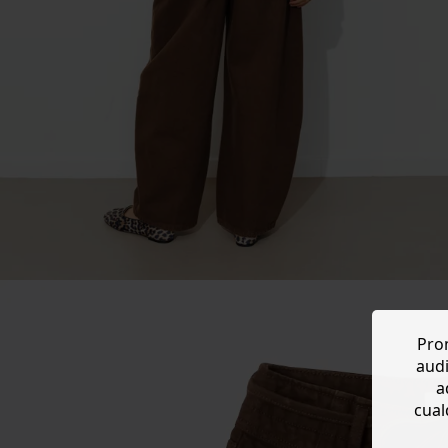
Prom
audi
a
cual