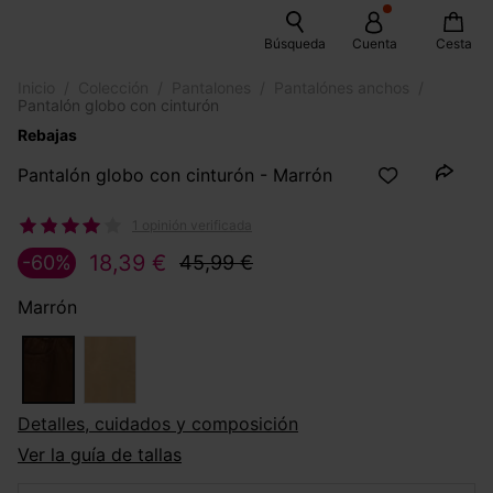
Búsqueda
Cuenta
Cesta
Inicio
Colección
Pantalones
Pantalónes anchos
Pantalón globo con cinturón
Rebajas
Pantalón globo con cinturón - Marrón
1 opinión verificada
18,39 €
-60%
45,99 €
Marrón
Detalles, cuidados y composición
Ver la guía de tallas