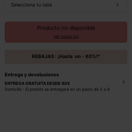
selecciona tu talla
Producto no disponible
Ver todos los
REBAJAS : ¡Hasta un - 60%!*
Entrega y devoluciones
ENTREGA GRATUITA DESDE 60€
Domicilio : El pedido se entregará en un plazo de 5 a 6
días laborales en la dirección indicada con un precio de 2
€ por pedidos inferiores a 60 €.
Mondial Relay : El pedido se entregará en un plazo de 5
días laborales en el punto de recogida indicado con un
precio de 3 € (envío a España) y de 4,50 € (envío a
Portugal) por pedidos inferiores a 60 €.