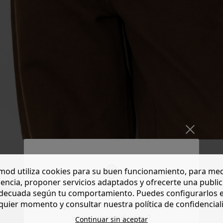
od utiliza cookies para su buen funcionamiento, para med
encia, proponer servicios adaptados y ofrecerte una publi
decuada según tu comportamiento. Puedes configurarlos 
quier momento y consultar nuestra política de confidencial
Do you want to be redirected to
www.promod.com ?
Continuar sin aceptar