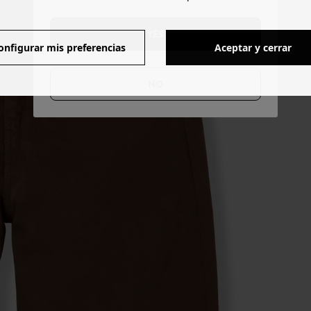
YES
onfigurar mis preferencias
Aceptar y cerrar
NO