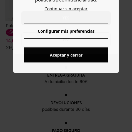
www.promod.com ?
Continuar sin aceptar
YES
Polo de rayas manga larga
Configurar mis preferencias
-50%
NO
14,99 €
29,99 €
Aceptar y cerrar
ENTREGA GRATUITA
A domicilio desde 60€
DEVOLUCIONES
posibles durante 30 días
PAGO SEGURO