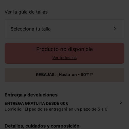
Ver la guía de tallas
selecciona tu talla
Producto no disponible
Ver todos los
REBAJAS : ¡Hasta un - 60%!*
Entrega y devoluciones
ENTREGA GRATUITA DESDE 60€
Domicilio : El pedido se entregará en un plazo de 5 a 6
días laborales en la dirección indicada con un precio de 2
€ por pedidos inferiores a 60 €.
Detalles, cuidados y composición
Mondial Relay : El pedido se entregará en un plazo de 5