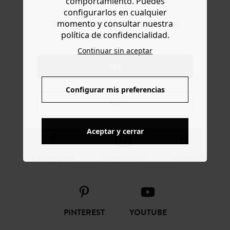
comportamiento. Puedes
configurarlos en cualquier
momento y consultar nuestra
Do you want to be redirected to
política de confidencialidad.
www.promod.com ?
CONFIANZA ONLINE
Continuar sin aceptar
YES
Configurar mis preferencias
SÍGUENOS
NO
Aceptar y cerrar
FACEBOOK
INSTAGRAM
TIKTOK
PINTEREST
YOUTUBE