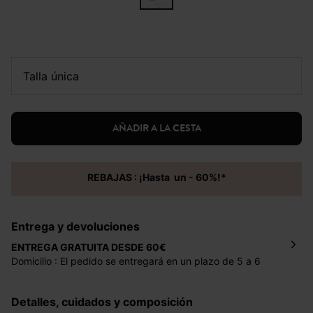
talla única
AÑADIR A LA CESTA
REBAJAS : ¡Hasta un - 60%!*
Entrega y devoluciones
ENTREGA GRATUITA DESDE 60€
Domicilio : El pedido se entregará en un plazo de 5 a 6
días laborales en la dirección indicada con un precio de 2
€ por pedidos inferiores a 60 €.
Detalles, cuidados y composición
Mondial Relay : El pedido se entregará en un plazo de 5