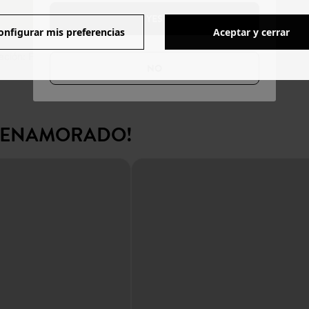
YES
onfigurar mis preferencias
Aceptar y cerrar
ación: Francia.
NO
N ENAMORADO!