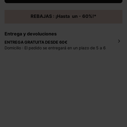
REBAJAS : ¡Hasta un - 60%!*
Entrega y devoluciones
ENTREGA GRATUITA DESDE 60€
Domicilio : El pedido se entregará en un plazo de 5 a 6
días laborales en la dirección indicada con un precio de 2
€ por pedidos inferiores a 60 €.
Mondial Relay : El pedido se entregará en un plazo de 5
días laborales en el punto de recogida indicado con un
precio de 3 € (envío a España) y de 4,50 € (envío a
Portugal) por pedidos inferiores a 60 €.
Dispones de
30 días
a partir de la fecha de recepción de
los artículos para devolverlos o cambiarlos.
Ayuda