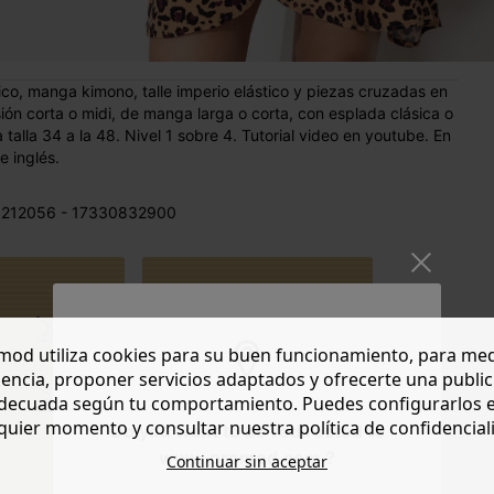
co, manga kimono, talle imperio elástico y piezas cruzadas en
ón corta o midi, de manga larga o corta, con esplada clásica o
 talla 34 a la 48. Nivel 1 sobre 4. Tutorial video en youtube. En
e inglés.
 212056 - 17330832900
od utiliza cookies para su buen funcionamiento, para med
Tejido
encia, proponer servicios adaptados y ofrecerte una publi
necesario: ver
decuada según tu comportamiento. Puedes configurarlos 
galería de
quier momento y consultar nuestra política de confidencial
Do you want to be redirected to
fotos.
www.promod.com ?
Continuar sin aceptar
TAMAÑO