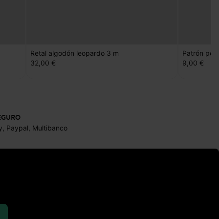
Retal algodón leopardo 3 m
Patrón pdf
32,00 €
9,00 €
EGURO
y, Paypal, Multibanco