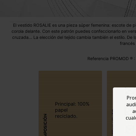
El vestido ROSALIE es una pieza súper femenina: escote de pi
corola delante. Con este patrón puedes confeccionarlo en versi
cruzada... La elección del tejido cambia también el estilo. De la
francés 
Referencia PROMOD ® :
Prom
Principal: 100%
audi
papel
a
MANTENIMIENTO
reciclado.
COMPOSICIÓN
cual