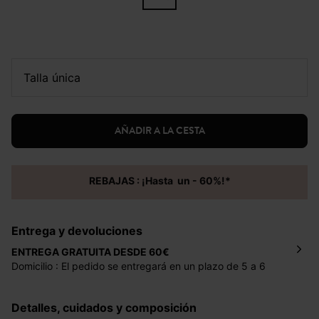
talla única
AÑADIR A LA CESTA
REBAJAS : ¡Hasta un - 60%!*
Entrega y devoluciones
ENTREGA GRATUITA DESDE 60€
Domicilio : El pedido se entregará en un plazo de 5 a 6
días laborales en la dirección indicada con un precio de 2
€ por pedidos inferiores a 60 €.
Detalles, cuidados y composición
Mondial Relay : El pedido se entregará en un plazo de 5