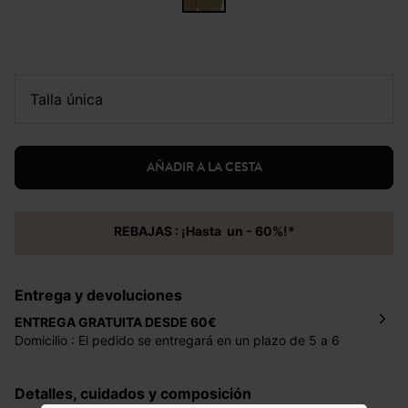
talla única
AÑADIR A LA CESTA
REBAJAS : ¡Hasta un - 60%!*
Entrega y devoluciones
ENTREGA GRATUITA DESDE 60€
Domicilio : El pedido se entregará en un plazo de 5 a 6
días laborales en la dirección indicada con un precio de 2
€ por pedidos inferiores a 60 €.
Detalles, cuidados y composición
Mondial Relay : El pedido se entregará en un plazo de 5