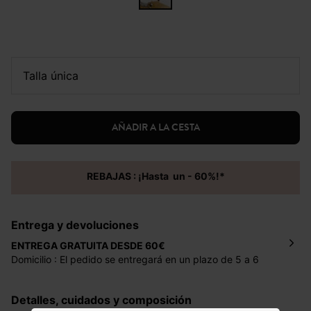
talla única
AÑADIR A LA CESTA
REBAJAS : ¡Hasta un - 60%!*
Entrega y devoluciones
ENTREGA GRATUITA DESDE 60€
Domicilio : El pedido se entregará en un plazo de 5 a 6
días laborales en la dirección indicada con un precio de 2
€ por pedidos inferiores a 60 €.
Detalles, cuidados y composición
Mondial Relay : El pedido se entregará en un plazo de 5