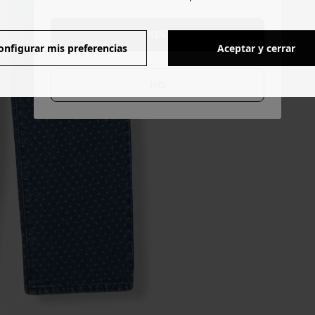
YES
onfigurar mis preferencias
Aceptar y cerrar
NO