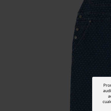
Prom
audi
a
cual