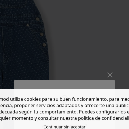
od utiliza cookies para su buen funcionamiento, para med
encia, proponer servicios adaptados y ofrecerte una publi
decuada según tu comportamiento. Puedes configurarlos 
quier momento y consultar nuestra política de confidencial
Do you want to be redirected to
www.promod.com ?
Continuar sin aceptar