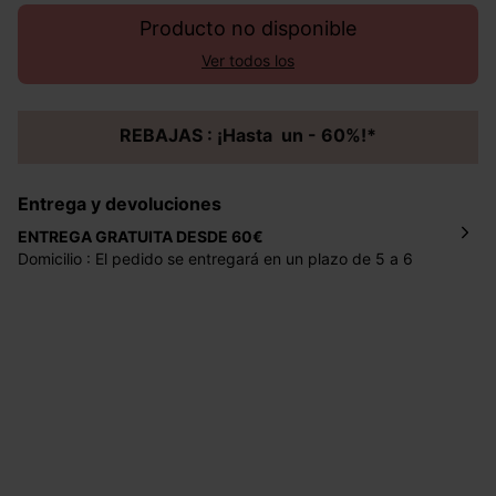
Producto no disponible
Ver todos los
REBAJAS : ¡Hasta un - 60%!*
Entrega y devoluciones
ENTREGA GRATUITA DESDE 60€
Domicilio : El pedido se entregará en un plazo de 5 a 6
días laborales en la dirección indicada con un precio de 2
€ por pedidos inferiores a 60 €.
Mondial Relay : El pedido se entregará en un plazo de 5
días laborales en el punto de recogida indicado con un
precio de 3 € (envío a España) y de 4,50 € (envío a
Portugal) por pedidos inferiores a 60 €.
Dispones de
30 días
a partir de la fecha de recepción de
los artículos para devolverlos o cambiarlos.
Ayuda