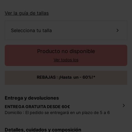
Ver la guía de tallas
selecciona tu talla
Producto no disponible
Ver todos los
REBAJAS : ¡Hasta un - 60%!*
Entrega y devoluciones
ENTREGA GRATUITA DESDE 60€
Domicilio : El pedido se entregará en un plazo de 5 a 6
días laborales en la dirección indicada con un precio de 2
€ por pedidos inferiores a 60 €.
Detalles, cuidados y composición
Mondial Relay : El pedido se entregará en un plazo de 5