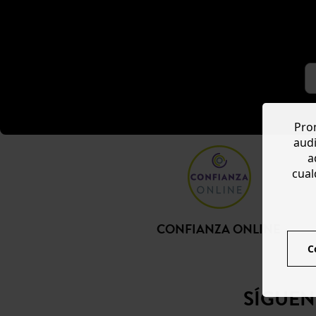
Prom
audi
a
cual
CONFIANZA ONLINE
C
SÍGUE