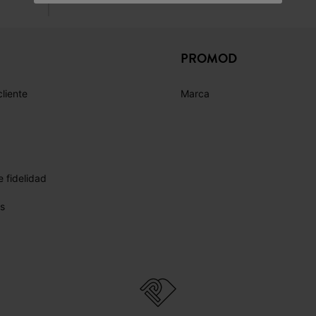
PROMOD
cliente
Marca
 fidelidad
s