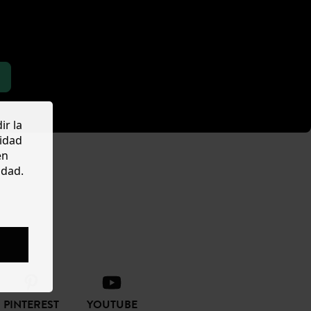
ir la
cidad
en
idad.
PINTEREST
YOUTUBE