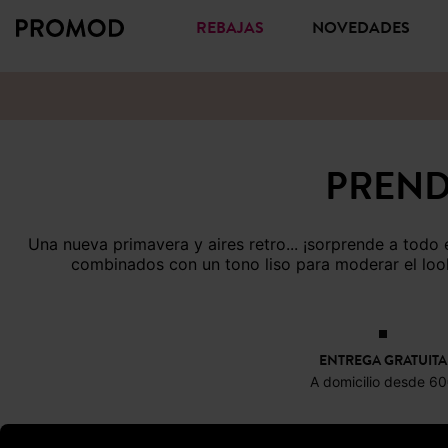
REBAJAS
NOVEDADES
PREND
Una nueva primavera y aires retro... ¡sorprende a todo el mundo con un nuevo estilo! El punto fino se divierte con juegos geométricos, unas veces de tipo all over y otras
combinados con un tono liso para moderar el loo
ENTREGA GRATUITA
A domicilio desde 6