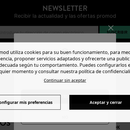
NEWSLETTER
Recibir la actualidad y las ofertas promod
SUSCRIBIR
od utiliza cookies para su buen funcionamiento, para med
encia, proponer servicios adaptados y ofrecerte una publi
decuada según tu comportamiento. Puedes configurarlos 
quier momento y consultar nuestra política de confidencial
Do you want to be redirected to
www.promod.com ?
Continuar sin aceptar
YES
onfigurar mis preferencias
Aceptar y cerrar
NO
NOS
FACEBOOK
INSTAGRAM
TIKTOK