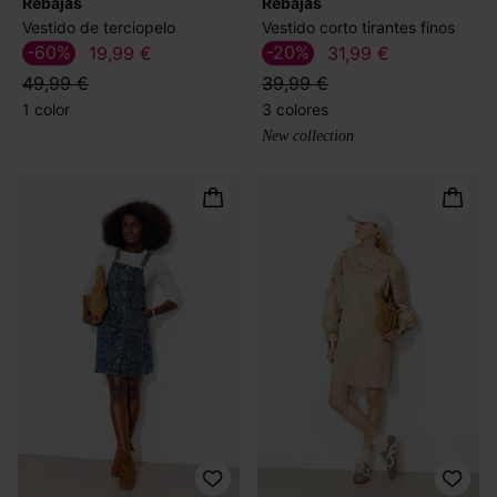
Rebajas
Rebajas
Vestido de terciopelo
Vestido corto tirantes finos
-60%
-20%
19,99 €
31,99 €
49,99 €
39,99 €
1 color
3 colores
New collection