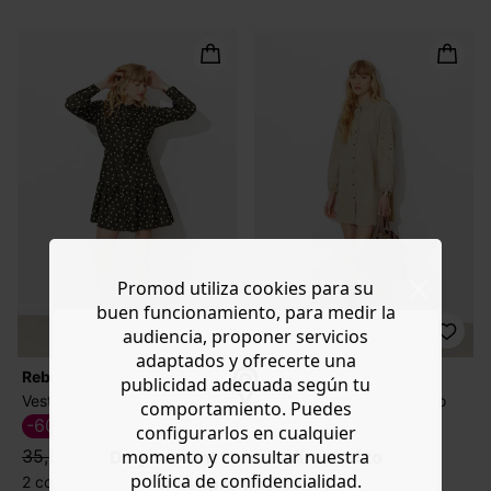
Promod utiliza cookies para su
buen funcionamiento, para medir la
audiencia, proponer servicios
adaptados y ofrecerte una
Rebajas
Rebajas
publicidad adecuada según tu
Vestido camisero corto
Vestido camisero bordado
comportamiento. Puedes
-60%
-60%
14,39 €
23,99 €
configurarlos en cualquier
momento y consultar nuestra
35,99 €
59,99 €
Do you want to be redirected to
política de confidencialidad.
www.promod.com ?
2 colores
2 colores