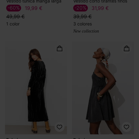
Vestido túnica manga larga
Vestido corto tirantes finos
-60%
-20%
19,99 €
31,99 €
49,99 €
39,99 €
1 color
3 colores
New collection