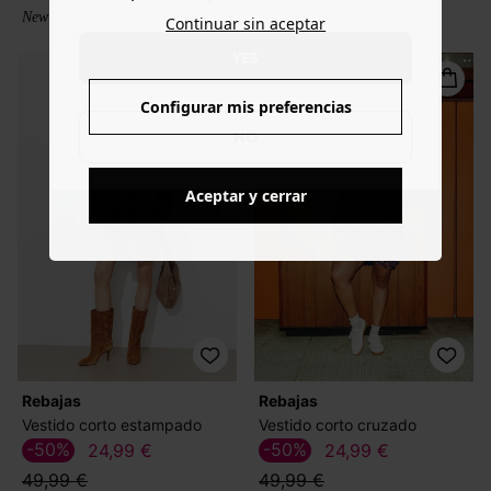
New collection
New collection
Continuar sin aceptar
YES
Configurar mis preferencias
NO
Aceptar y cerrar
Rebajas
Rebajas
Vestido corto estampado
Vestido corto cruzado
-50%
-50%
24,99 €
24,99 €
49,99 €
49,99 €