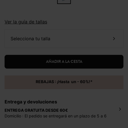
Ver la guía de tallas
selecciona tu talla
AÑADIR A LA CESTA
REBAJAS : ¡Hasta un - 60%!*
Entrega y devoluciones
ENTREGA GRATUITA DESDE 60€
Domicilio : El pedido se entregará en un plazo de 5 a 6
días laborales en la dirección indicada con un precio de 2
€ por pedidos inferiores a 60 €.