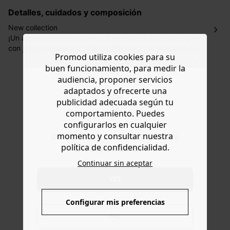
€ por pedidos inferiores a 60 €.
Detalles, cuidados y composición
Mondial Relay : El pedido se entregará en un plazo de 5
días laborales en el punto de recogida indicado con un
New collection
precio de 3 € (envío a España) y de 4,50 € (envío a
¡Un atemporal del costurero! Este retal de bordado inglés
Portugal) por pedidos inferiores a 60 €.
con juego de calados y de espíritu retro romántico es una
Promod utiliza cookies para su
maravilla. ¡No te quedes sin él! 100% algodón. Mensaje
Dispones de
30 días
a partir de la fecha de recepción de
buen funcionamiento, para medir la
de la diseñadora: el bordado inglés es perfecto para una
los artículos para devolverlos o cambiarlos.
audiencia, proponer servicios
camisa, un vestido, un pantalón e incluso para
Ayuda
accesorios. Antes de cortar el retal, lávalo con colores
adaptados y ofrecerte una
similares en la lavadora (programa delicado 30ºC).
publicidad adecuada según tu
comportamiento. Puedes
configurarlos en cualquier
momento y consultar nuestra
Do you want to be redirected to
política de confidencialidad.
www.promod.com ?
Continuar sin aceptar
YES
ENTREGA GRATUITA
A domicilio desde 60€
Configurar mis preferencias
NO