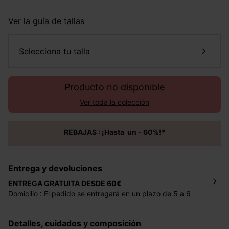
Ver la guía de tallas
selecciona tu talla
Producto no disponible
Ver toda la colección
REBAJAS : ¡Hasta un - 60%!*
Entrega y devoluciones
ENTREGA GRATUITA DESDE 60€
Domicilio : El pedido se entregará en un plazo de 5 a 6
días laborales en la dirección indicada con un precio de 2
€ por pedidos inferiores a 60 €.
Detalles, cuidados y composición
Mondial Relay : El pedido se entregará en un plazo de 5