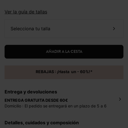
Ver la guía de tallas
selecciona tu talla
AÑADIR A LA CESTA
REBAJAS : ¡Hasta un - 60%!*
Entrega y devoluciones
ENTREGA GRATUITA DESDE 60€
Domicilio : El pedido se entregará en un plazo de 5 a 6
días laborales en la dirección indicada con un precio de 2
€ por pedidos inferiores a 60 €.
Detalles, cuidados y composición
Mondial Relay : El pedido se entregará en un plazo de 5