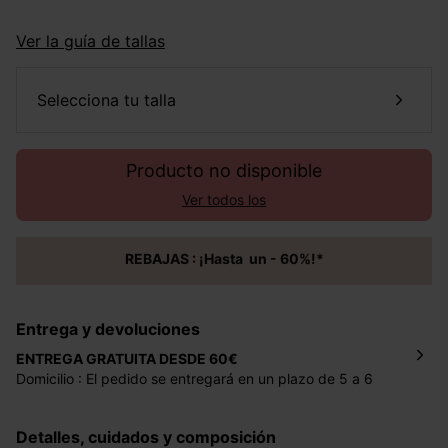
Ver la guía de tallas
selecciona tu talla
Producto no disponible
Ver todos los
REBAJAS : ¡Hasta un - 60%!*
Entrega y devoluciones
ENTREGA GRATUITA DESDE 60€
Domicilio : El pedido se entregará en un plazo de 5 a 6
días laborales en la dirección indicada con un precio de 2
€ por pedidos inferiores a 60 €.
Detalles, cuidados y composición
Mondial Relay : El pedido se entregará en un plazo de 5