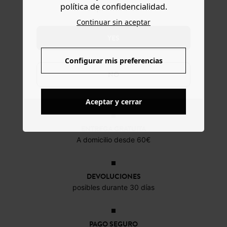
política de confidencialidad.
www.promod.com ?
16,09 €
31,99 €
Continuar sin aceptar
22,99 €
39,99 €
YES
Configurar mis preferencias
NO
Aceptar y cerrar
ENTREGA GRATUITA
A domicilio desde 60€
DEVOLUCIONES
posibles durante 30 días
PAGO SEGURO