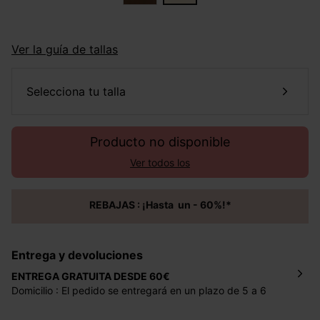
Ver la guía de tallas
selecciona tu talla
Producto no disponible
Ver todos los
REBAJAS : ¡Hasta un - 60%!*
Entrega y devoluciones
ENTREGA GRATUITA DESDE 60€
Domicilio : El pedido se entregará en un plazo de 5 a 6
días laborales en la dirección indicada con un precio de 2
€ por pedidos inferiores a 60 €.