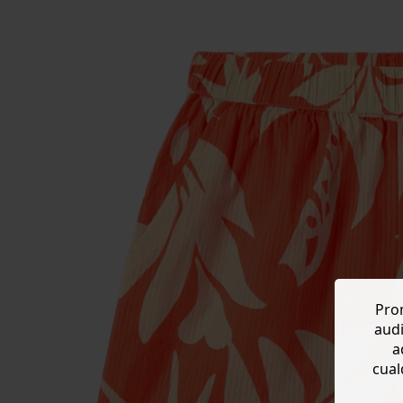
Prom
audi
a
cual