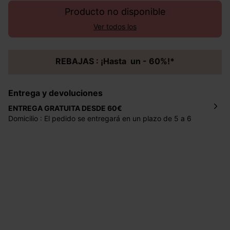
Producto no disponible
Ver todos los
REBAJAS : ¡Hasta un - 60%!*
Entrega y devoluciones
ENTREGA GRATUITA DESDE 60€
Domicilio : El pedido se entregará en un plazo de 5 a 6
días laborales en la dirección indicada con un precio de 2
€ por pedidos inferiores a 60 €.
Mondial Relay : El pedido se entregará en un plazo de 5
días laborales en el punto de recogida indicado con un
precio de 3 € (envío a España) y de 4,50 € (envío a
Portugal) por pedidos inferiores a 60 €.
Dispones de
30 días
a partir de la fecha de recepción de
los artículos para devolverlos o cambiarlos.
Ayuda