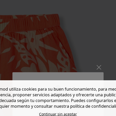
od utiliza cookies para su buen funcionamiento, para med
encia, proponer servicios adaptados y ofrecerte una publi
decuada según tu comportamiento. Puedes configurarlos 
quier momento y consultar nuestra política de confidencial
Do you want to be redirected to
www.promod.com ?
Continuar sin aceptar