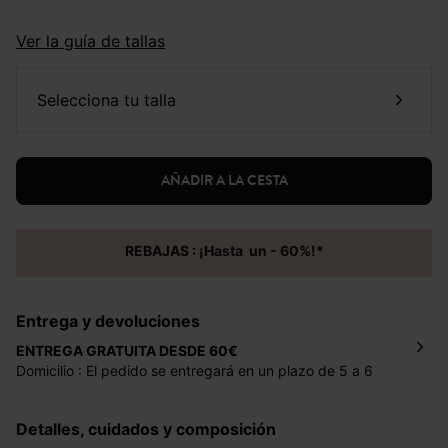
Ver la guía de tallas
selecciona tu talla
AÑADIR A LA CESTA
REBAJAS : ¡Hasta un - 60%!*
Entrega y devoluciones
ENTREGA GRATUITA DESDE 60€
Domicilio : El pedido se entregará en un plazo de 5 a 6
días laborales en la dirección indicada con un precio de 2
€ por pedidos inferiores a 60 €.
Detalles, cuidados y composición
Mondial Relay : El pedido se entregará en un plazo de 5