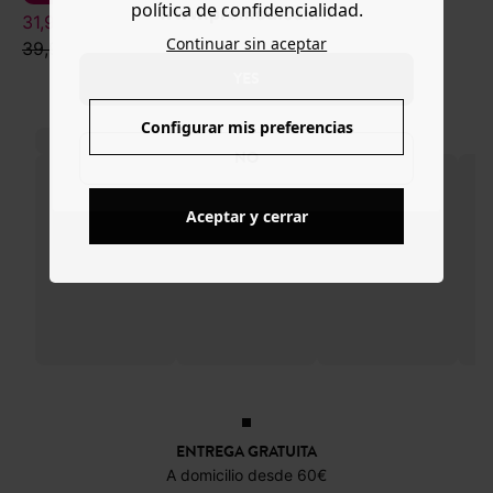
política de confidencialidad.
www.promod.com ?
31,99 €
39,99 €
17,99 €
Continuar sin aceptar
39,99 €
99,99 €
YES
Configurar mis preferencias
NO
Aceptar y cerrar
ENTREGA GRATUITA
A domicilio desde 60€