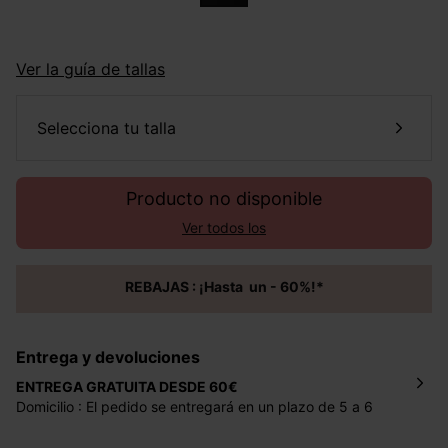
Ver la guía de tallas
selecciona tu talla
Producto no disponible
Ver todos los
REBAJAS : ¡Hasta un - 60%!*
Entrega y devoluciones
ENTREGA GRATUITA DESDE 60€
Domicilio : El pedido se entregará en un plazo de 5 a 6
días laborales en la dirección indicada con un precio de 2
€ por pedidos inferiores a 60 €.