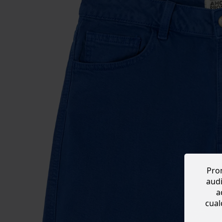
Prom
audi
a
cual