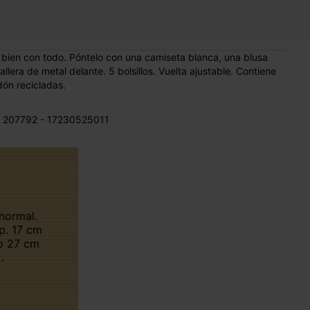
 bien con todo. Póntelo con una camiseta blanca, una blusa
lera de metal delante. 5 bolsillos. Vuelta ajustable. Contiene
dón recicladas.
 207792 - 17230525011
p. 17 cm
o 27 cm
.