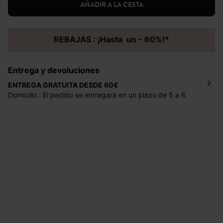
AÑADIR A LA CESTA
REBAJAS : ¡Hasta un - 60%!*
Entrega y devoluciones
ENTREGA GRATUITA DESDE 60€
Domicilio : El pedido se entregará en un plazo de 5 a 6
días laborales en la dirección indicada con un precio de 2
€ por pedidos inferiores a 60 €.
Mondial Relay : El pedido se entregará en un plazo de 5
días laborales en el punto de recogida indicado con un
precio de 3 € (envío a España) y de 4,50 € (envío a
Portugal) por pedidos inferiores a 60 €.
Dispones de
30 días
a partir de la fecha de recepción de
los artículos para devolverlos o cambiarlos.
Ayuda