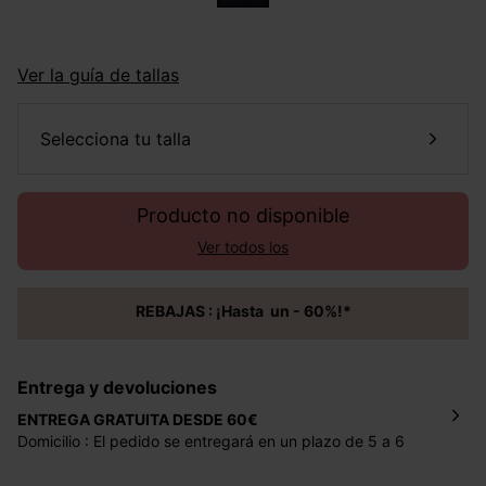
Ver la guía de tallas
selecciona tu talla
Producto no disponible
Ver todos los
REBAJAS : ¡Hasta un - 60%!*
Entrega y devoluciones
ENTREGA GRATUITA DESDE 60€
Domicilio : El pedido se entregará en un plazo de 5 a 6
días laborales en la dirección indicada con un precio de 2
€ por pedidos inferiores a 60 €.