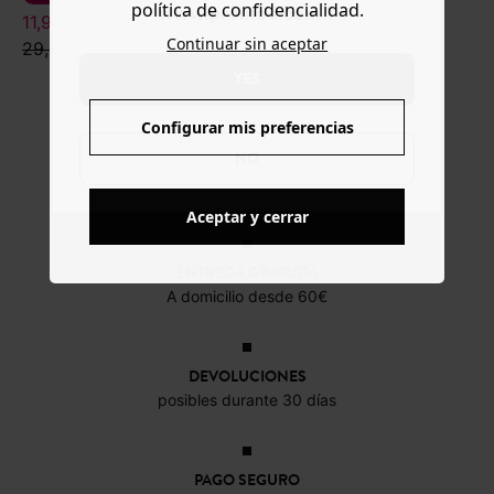
política de confidencialidad.
www.promod.com ?
11,99 €
19,99 €
Continuar sin aceptar
29,99 €
39,99 €
YES
Configurar mis preferencias
NO
Aceptar y cerrar
ENTREGA GRATUITA
A domicilio desde 60€
DEVOLUCIONES
posibles durante 30 días
PAGO SEGURO