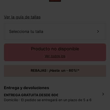
Ver la guía de tallas
selecciona tu talla
Producto no disponible
Ver todos los
REBAJAS : ¡Hasta un - 60%!*
Entrega y devoluciones
ENTREGA GRATUITA DESDE 60€
Domicilio : El pedido se entregará en un plazo de 5 a 6
días laborales en la dirección indicada con un precio de 2
€ por pedidos inferiores a 60 €.