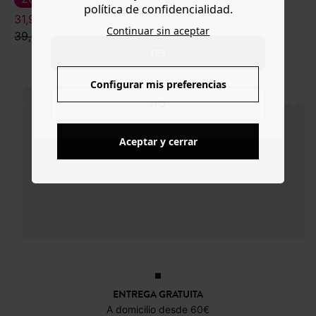
política de confidencialidad.
www.promod.com ?
31,99 €
Continuar sin aceptar
39,99 €
YES
Configurar mis preferencias
NO
Aceptar y cerrar
ENTREGA GRATUITA
A domicilio desde 60€
DEVOLUCIONES
posibles durante 30 días
PAGO SEGURO