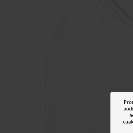
Prom
audi
a
cual