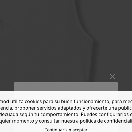
od utiliza cookies para su buen funcionamiento, para med
encia, proponer servicios adaptados y ofrecerte una publi
decuada según tu comportamiento. Puedes configurarlos 
quier momento y consultar nuestra política de confidencial
Do you want to be redirected to
www.promod.com ?
Continuar sin aceptar