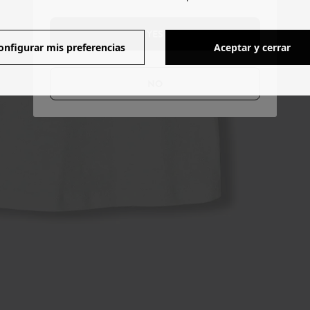
YES
onfigurar mis preferencias
Aceptar y cerrar
NO