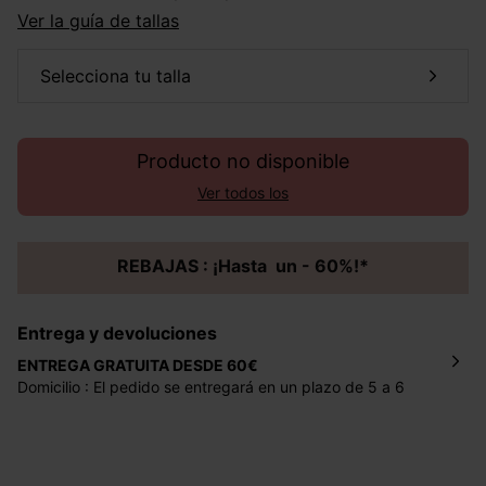
Ver la guía de tallas
selecciona tu talla
Producto no disponible
Ver todos los
REBAJAS : ¡Hasta un - 60%!*
Entrega y devoluciones
ENTREGA GRATUITA DESDE 60€
Domicilio : El pedido se entregará en un plazo de 5 a 6
días laborales en la dirección indicada con un precio de 2
€ por pedidos inferiores a 60 €.
Mondial Relay : El pedido se entregará en un plazo de 5
días laborales en el punto de recogida indicado con un