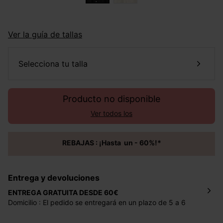
Ver la guía de tallas
selecciona tu talla
Producto no disponible
Ver todos los
REBAJAS : ¡Hasta un - 60%!*
Entrega y devoluciones
ENTREGA GRATUITA DESDE 60€
Domicilio : El pedido se entregará en un plazo de 5 a 6
días laborales en la dirección indicada con un precio de 2
€ por pedidos inferiores a 60 €.