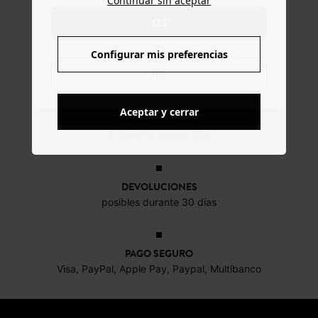
Continuar sin aceptar
YES
Configurar mis preferencias
NO
Aceptar y cerrar
ENTREGA GRATUITA
A domicilio desde 60€
DEVOLUCIONES
posibles durante 30 días
PAGO SEGURO
Visa, PayPal, Apple Pay, Paypal, Multibanco