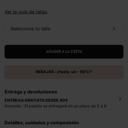
Ver la guía de tallas
selecciona tu talla
AÑADIR A LA CESTA
REBAJAS : ¡Hasta un - 60%!*
Entrega y devoluciones
ENTREGA GRATUITA DESDE 60€
Domicilio : El pedido se entregará en un plazo de 5 a 6
días laborales en la dirección indicada con un precio de 2
€ por pedidos inferiores a 60 €.
Detalles, cuidados y composición
Mondial Relay : El pedido se entregará en un plazo de 5