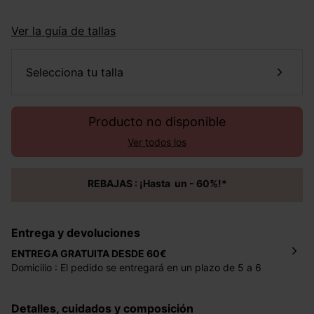
Ver la guía de tallas
selecciona tu talla
Producto no disponible
Ver todos los
REBAJAS : ¡Hasta un - 60%!*
Entrega y devoluciones
ENTREGA GRATUITA DESDE 60€
Domicilio : El pedido se entregará en un plazo de 5 a 6
días laborales en la dirección indicada con un precio de 2
€ por pedidos inferiores a 60 €.
Detalles, cuidados y composición
Mondial Relay : El pedido se entregará en un plazo de 5